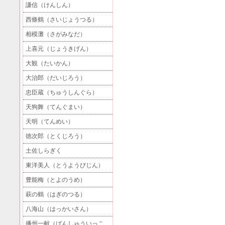
謙信（けんしん）
西條鶴（さいじょうつる）
相模灘（さがみなだ）
上喜元（じょうきげん）
大観（たいかん）
大治郎（だいじろう）
忠臣蔵（ちゅうしんぐら）
天狗舞（てんぐまい）
天明（てんめい）
徳次郎（とくじろう）
土佐しらぎく
東洋美人（とうようびじん）
豊能梅（とよのうめ）
萩の鶴（はぎのつる）
八海山（はっかいさん）
播州一献（ばんしゅういっこ