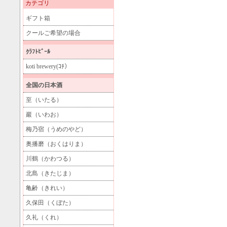
カテゴリ
ギフト箱
クールご希望の場合
ｸﾗﾌﾄﾋﾞｰﾙ
koti brewery(ｺﾁ）
全国の日本酒
至（いたる）
巖（いわお）
梅乃宿（うめのやど）
奥播磨（おくはりま）
川鶴（かわつる）
北島（きたじま）
亀齢（きれい）
久保田（くぼた）
久礼（くれ）