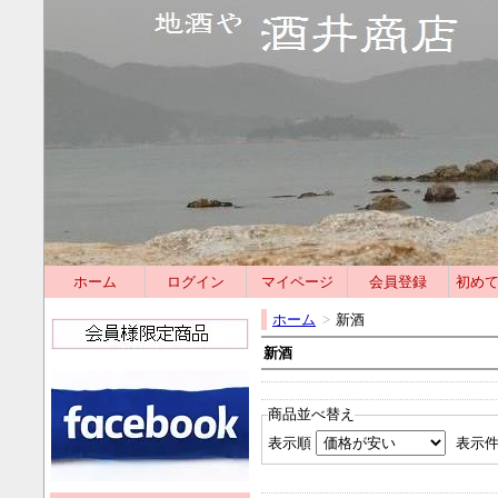
ホーム
ログイン
マイページ
会員登録
初め
ホーム
>
新酒
新酒
商品並べ替え
表示順
表示