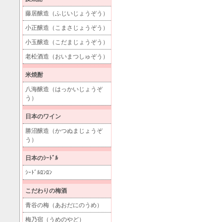
藤居醸造（ふじいじょうぞう）
小正醸造（こまさじょうぞう）
小玉醸造（こだまじょうぞう）
老松酒造（おいまつしゅぞう）
米焼酎
八海醸造（はっかいじょうぞ
う）
日本のワイン
勝沼醸造（かつぬまじょうぞ
う）
日本のｼｰﾄﾞﾙ
ｼｰﾄﾞﾙﾛﾝﾛﾝ
こだわりの梅酒
青谷の梅（あおだにのうめ）
梅乃宿（うめのやど）