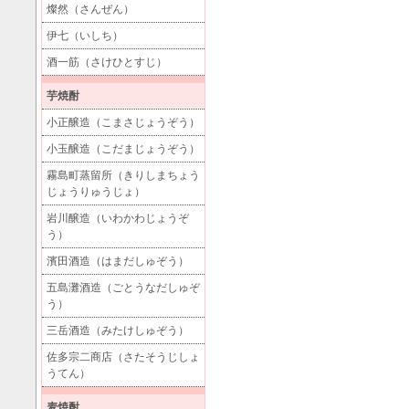
燦然（さんぜん）
伊七（いしち）
酒一筋（さけひとすじ）
芋焼酎
小正醸造（こまさじょうぞう）
小玉醸造（こだまじょうぞう）
霧島町蒸留所（きりしまちょう
じょうりゅうじょ）
岩川醸造（いわかわじょうぞ
う）
濱田酒造（はまだしゅぞう）
五島灘酒造（ごとうなだしゅぞ
う）
三岳酒造（みたけしゅぞう）
佐多宗二商店（さたそうじしょ
うてん）
麦焼酎