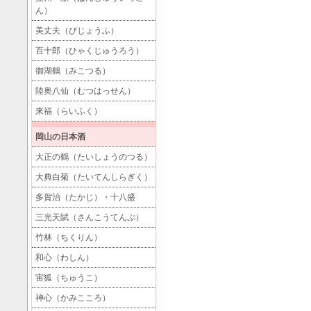
ん）
美丈夫（びじょうふ）
百十郎（ひゃくじゅうろう）
御湖鶴（みこつる）
陸奥八仙（むつはっせん）
来福（らいふく）
岡山の日本酒
大正の鶴（たいしょうのつる）
大典白菊（たいてんしらぎく）
多賀治（たかじ）・十八盛
三光天賦（さんこうてんぷ）
竹林（ちくりん）
和心（わしん）
宙狐（ちゅうこ）
神心（かみこころ）