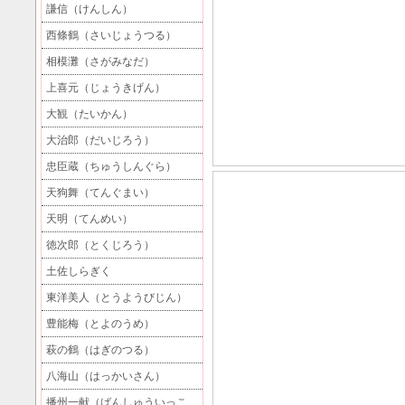
謙信（けんしん）
西條鶴（さいじょうつる）
相模灘（さがみなだ）
上喜元（じょうきげん）
大観（たいかん）
大治郎（だいじろう）
忠臣蔵（ちゅうしんぐら）
天狗舞（てんぐまい）
天明（てんめい）
徳次郎（とくじろう）
土佐しらぎく
東洋美人（とうようびじん）
豊能梅（とよのうめ）
萩の鶴（はぎのつる）
八海山（はっかいさん）
播州一献（ばんしゅういっこ