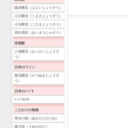
藤居醸造（ふじいじょうぞう）
小正醸造（こまさじょうぞう）
小玉醸造（こだまじょうぞう）
老松酒造（おいまつしゅぞう）
米焼酎
八海醸造（はっかいじょうぞ
う）
日本のワイン
勝沼醸造（かつぬまじょうぞ
う）
日本のｼｰﾄﾞﾙ
ｼｰﾄﾞﾙﾛﾝﾛﾝ
こだわりの梅酒
青谷の梅（あおだにのうめ）
梅乃宿（うめのやど）