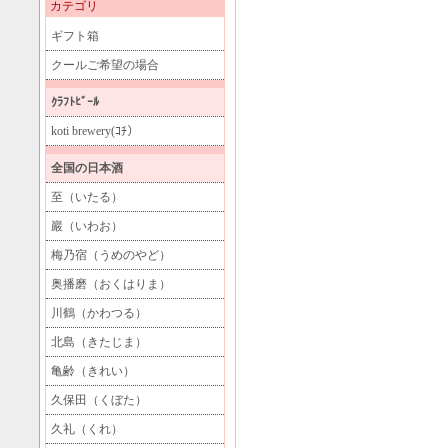
カテゴリ
ギフト箱
クールご希望の場合
ｸﾗﾌﾄﾋﾞｰﾙ
koti brewery(ｺﾁ）
全国の日本酒
至（いたる）
巖（いわお）
梅乃宿（うめのやど）
奥播磨（おくはりま）
川鶴（かわつる）
北島（きたじま）
亀齢（きれい）
久保田（くぼた）
久礼（くれ）