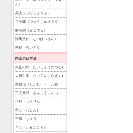
ん）
美丈夫（びじょうふ）
百十郎（ひゃくじゅうろう）
御湖鶴（みこつる）
陸奥八仙（むつはっせん）
来福（らいふく）
岡山の日本酒
大正の鶴（たいしょうのつる）
大典白菊（たいてんしらぎく）
多賀治（たかじ）・十八盛
三光天賦（さんこうてんぷ）
竹林（ちくりん）
和心（わしん）
宙狐（ちゅうこ）
?~心（かみこころ）