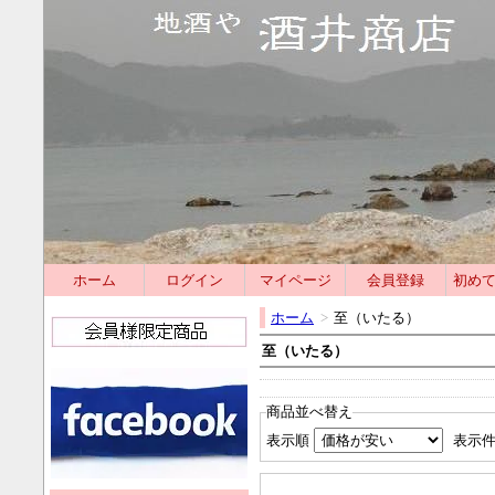
ホーム
ログイン
マイページ
会員登録
初め
ホーム
>
至（いたる）
至（いたる）
商品並べ替え
表示順
表示