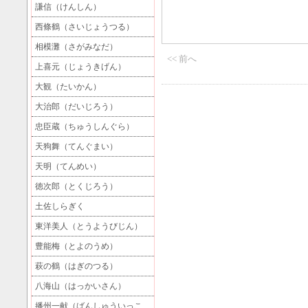
謙信（けんしん）
西條鶴（さいじょうつる）
相模灘（さがみなだ）
<< 前へ
上喜元（じょうきげん）
大観（たいかん）
大治郎（だいじろう）
忠臣蔵（ちゅうしんぐら）
天狗舞（てんぐまい）
天明（てんめい）
徳次郎（とくじろう）
土佐しらぎく
東洋美人（とうようびじん）
豊能梅（とよのうめ）
萩の鶴（はぎのつる）
八海山（はっかいさん）
播州一献（ばんしゅういっこ