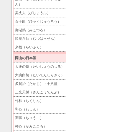
ん）
美丈夫（びじょうふ）
百十郎（ひゃくじゅうろう）
御湖鶴（みこつる）
陸奥八仙（むつはっせん）
来福（らいふく）
岡山の日本酒
大正の鶴（たいしょうのつる）
大典白菊（たいてんしらぎく）
多賀治（たかじ）・十八盛
三光天賦（さんこうてんぷ）
竹林（ちくりん）
和心（わしん）
宙狐（ちゅうこ）
神心（かみこころ）