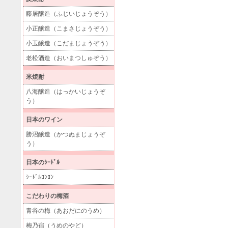
藤居醸造（ふじいじょうぞう）
小正醸造（こまさじょうぞう）
小玉醸造（こだまじょうぞう）
老松酒造（おいまつしゅぞう）
米焼酎
八海醸造（はっかいじょうぞ
う）
日本のワイン
勝沼醸造（かつぬまじょうぞ
う）
日本のｼｰﾄﾞﾙ
ｼｰﾄﾞﾙﾛﾝﾛﾝ
こだわりの梅酒
青谷の梅（あおだにのうめ）
梅乃宿（うめのやど）