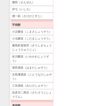
燦然（さんぜん）
伊七（いしち）
酒一筋（さけひとすじ）
芋焼酎
小正醸造（こまさじょうぞう）
小玉醸造（こだまじょうぞう）
霧島町蒸留所（きりしまちょう
じょうりゅうじょ）
岩川醸造（いわかわじょうぞ
う）
濱田酒造（はまだしゅぞう）
五島灘酒造（ごとうなだしゅぞ
う）
三岳酒造（みたけしゅぞう）
佐多宗二商店（さたそうじしょ
うてん）
麦焼酎