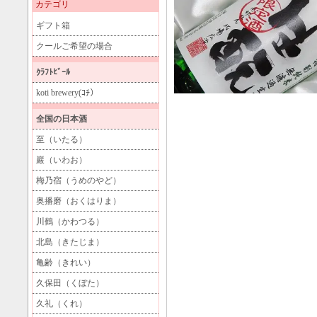
カテゴリ
ギフト箱
クールご希望の場合
ｸﾗﾌﾄﾋﾞｰﾙ
koti brewery(ｺﾁ）
全国の日本酒
至（いたる）
巖（いわお）
梅乃宿（うめのやど）
奥播磨（おくはりま）
川鶴（かわつる）
北島（きたじま）
亀齢（きれい）
久保田（くぼた）
久礼（くれ）